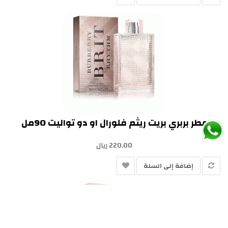
عطر بربري بريت ريثم فلورال او دو تواليت 90مل
220.00 ريال
إضافة إلى السلة