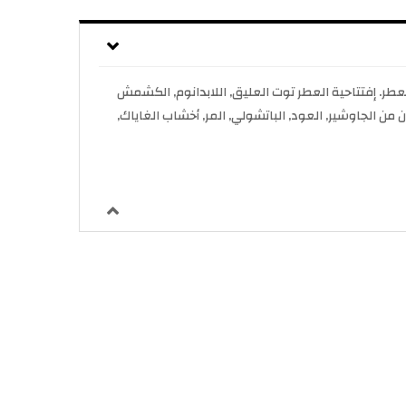
للرجال . Jubilation 40 Man صدر عام 2023. Bertrand Duchaufour قام بتوقيع هذا العطر. إفتتاحية العطر توت العليق, اللابدانوم, الكشمش
ون من الجاوشير, العود, الباتشولي, المر, أخشاب الغاياك,