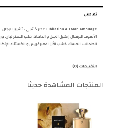
تفاصيل
الأسود, البرتقال, إكليل الجبل و الدافانا; قلب العطر لبان, و
الطحالب, المسك, خشب الأرز, الآمبرغريس و الكستناء الإنكان
التقييمات (0)
المنتجات المشاهدة حديثا