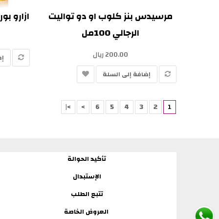
مرسيدس بنز كلوب او دو تواليت
ازارو بور 
الرجالي 100مل
200.00 ريال
إض
إضافة إلى السلة
>|
>
6
5
4
3
2
1
تأكيد الحوالة
الإستبدال
تتبع الطلب
العروض الخاصة