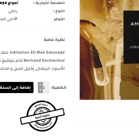
العلامة التجارية :
أمواج Amouage
النوع :
رجالي
التوفر
في المخ
نظرة عامة
trand Duchaufour
الأسود, البرتقال, إكليل الجبل و الدافان
الكمية: