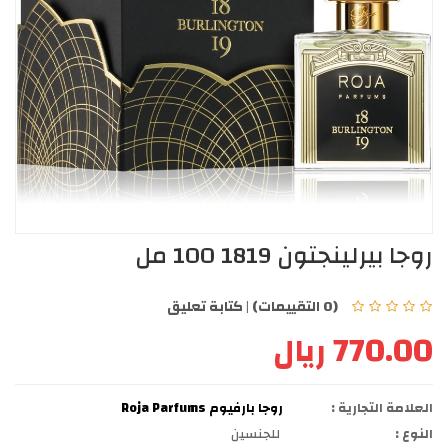
روجا بيرلينجتون 1819 100 مل
(0 التقييمات)
|
كتابة تعليق
770.00 ريال
العلامة التجارية :
روجا بارفيوم Roja Parfums
النوع :
للجنسين