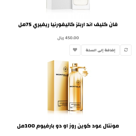
فان كليف اند اربلز كاليفورنيا ريفيري 75مل
450.00 ريال
إضافة إلى السلة
مونتال عود كوين روز او دو بارفيوم 100مل