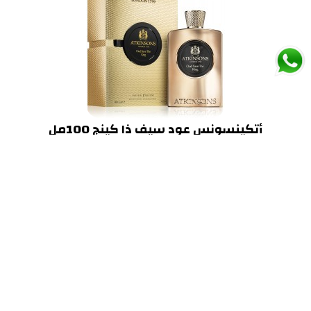
أتكينسونس عود سيف ذا كينج 100مل
599.00 ريال
إضافة إلى السلة
>|
>
6
5
4
3
2
1
عرض 1 الى 4 من 24 (6 صفحات)
تأكيد الحوالة
الأسئلة المتكررة