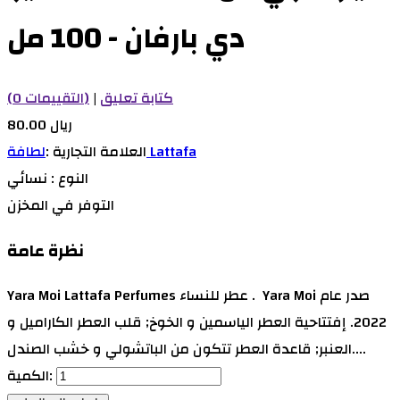
دي بارفان - 100 مل
كتابة تعليق
|
(0 التقييمات)
80.00 ريال
لطافة Lattafa
العلامة التجارية :
النوع :
نسائي
التوفر
في المخزن
نظرة عامة
Yara Moi Lattafa Perfumes عطر للنساء . Yara Moi صدر عام
2022. إفتتاحية العطر الياسمين و الخوخ; قلب العطر الكاراميل و
العنبر; قاعدة العطر تتكون من الباتشولي و خشب الصندل....
الكمية: