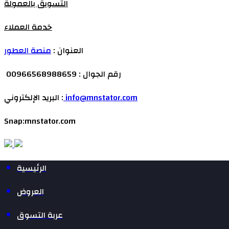
التسويق بالعمولة
خدمة العملاء
العنوان :
منصة العطور
رقم الجوال : 00966568988659
info@mnstator.com
البريد الإلكتروني :
Snap:mnstator.com
الرئيسية
العروض
عربة التسوق