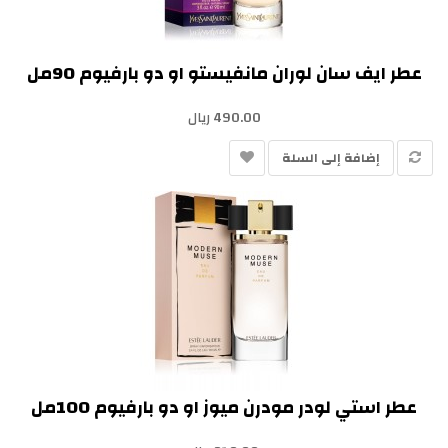
عطر ايف سان لوران مانفيستو او دو بارفيوم 90مل
490.00 ريال
إضافة إلى السلة
عطر استي لودر مودرن ميوز او دو بارفيوم 100مل