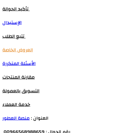
تأكيد الحوالة
الإستبدال
تتبع الطلب
العروض الخاصة
الأسئلة المتكررة
مقارنة المنتجات
التسويق بالعمولة
خدمة العملاء
العنوان :
منصة العطور
رقم الجوال : 00966568988659