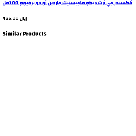
ألكسندر جي أرت ديكو ماجيستيك جاردين أو دو برفيوم 100مل
485.00 ريال
Similar Products