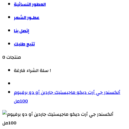
العطور النسائية
عطـور الشعر
إتصل بنا
تتبع طلبك
0 منتجات
سلة الشراء فارغة !
ألكسندر جي أرت ديكو ماجيستيك جاردين أو دو برفيوم
100مل