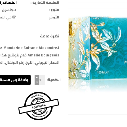
العلامة التجارية :
الكساندرا جيه e J
النوع :
للجنسين
التوفر
في المخ
نظرة عامة
Amelie Bourgeois قا
العطر النيرولي, اللوز, زهر البرتقال,
الكمية: