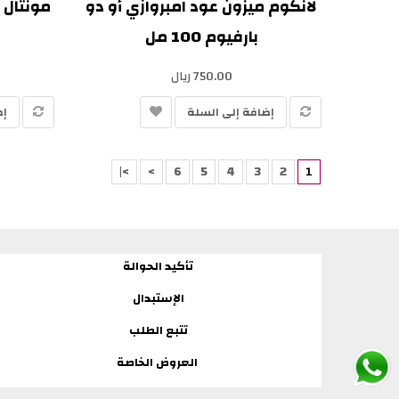
لانكوم ميزون عود امبروازي أو دو
مونتال ع
بارفيوم 100 مل
750.00 ريال
إضافة إلى السلة
إض
>|
>
6
5
4
3
2
1
تأكيد الحوالة
الإستبدال
تتبع الطلب
العروض الخاصة