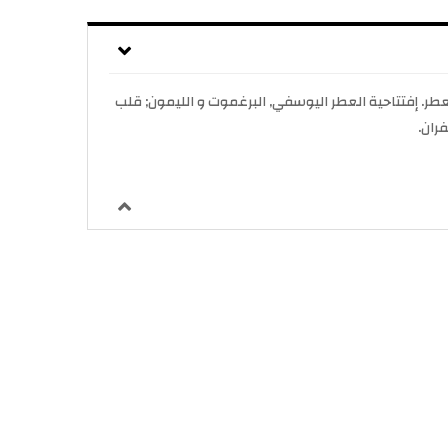
للجنسين. Mandarine Sultane صدر عام 2016. Amelie Bourgeois قام بتوقيع هذا العطر. إفتتاحية العطر اليوسفي, البرغموت و الليمون; قلب
ران.