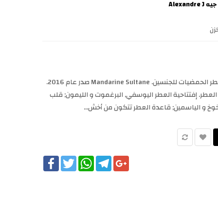
Alexandr
زن
Mandarine Sultane Alexandre.J عطر الحمضيات للجنسين. Mandarine Sultane صدر عام 2016.
م بتوقيع هذا العطر. إفتتاحية العطر اليوسفي, البرغموت و الليمون; قلب
 الخوخ و الياسمين; قاعدة العطر تتكون من أخش...
Facebook
Twitter
WhatsApp
Telegram
Google+