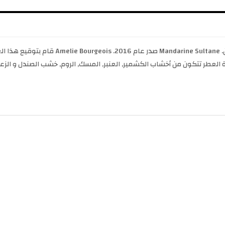
Mandarine Sultane Alexandre.J عطر الحمضيات 
عدة العطر تتكون من أخشاب الكشمير, العنبر, المسك, الروم, خشب الصندل و الزعف