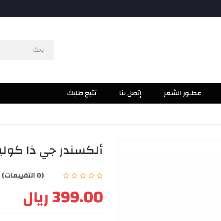
عطـور الشعر
إتصل بنا
تتبع طلبك
ألكسندر جي ذا كوليكتو
(0 التقييمات)
|
399.00 ريال