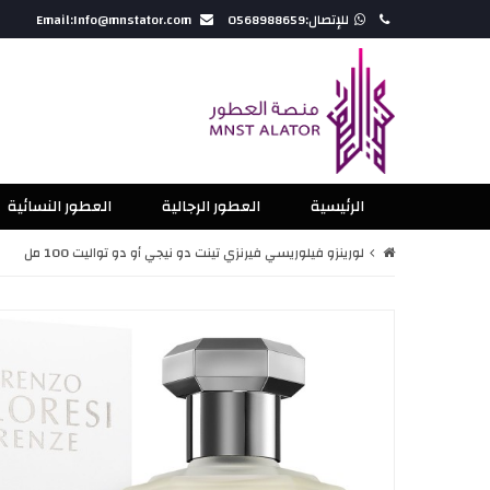
للإتصال:0568988659
Email:Info@mnstator.com
الرئيسية
العطور الرجالية
العطور النسائية
لورينزو فيلوريسي فيرنزي تينت دو نيجي أو دو تواليت 100 مل