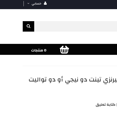
حسابي
0 منتجات
رنزي تينت دو نيجي أو دو تواليت
كتابة تعليق