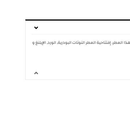
عطر زهري - خشبي - مسك للجنسين. Teint de Neige صدر عام 2000. Lorenzo Villoresi قام بتوقيع هذا العطر. إفتتاحية العطر النوتات البودرية, الورد, الإيلنغ و