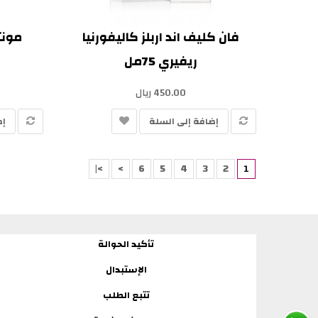
فان كليف اند اربلز كاليفورنيا
مونت
ريفيري 75مل
450.00 ريال
إضافة إلى السلة
إض
>|
>
6
5
4
3
2
1
تأكيد الحوالة
الإستبدال
تتبع الطلب