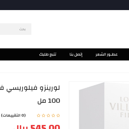
عطـور الشعر
إتصل بنا
تتبع طلبك
لورينزو فيلوريسي في
100 مل
(0 التقييمات)
|
545.00 ريال