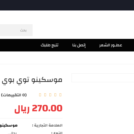
عطـور الشعر
إتصل بنا
تتبع طلبك
موسكينو توي بوي او دو
(0 التقييمات)
|
270.00 ريال
العلامة التجارية :
موسكينو oschino
النوع :
رجالي