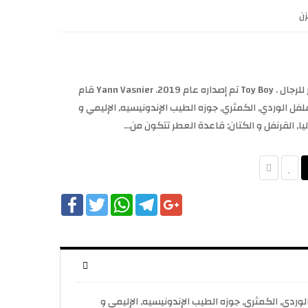
ن
Toy Boy Moschino عطر خشبي - حار للرجال . Toy Boy تم إصداره عام 2019. Yann Vasnier قام
فل الوردي, الكمثري, جوزه الطيب الإندونيسيه, الإليمي و
ا, القرنفل و الكتان; قاعدة العطر تتكون من...
Facebook
Twitter
WhatsApp
Telegram
Google+
قام بتوقيع هذا العطر. مقدمة العطر الفلفل الوردي, الكمثري, جوزه الطيب الإندونيسيه, الإليمي و