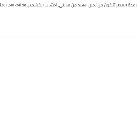
كون من نجيل الهند من هايتي, أخشاب الكشمير, Sylkolide, العنبر و خشب الصندل.