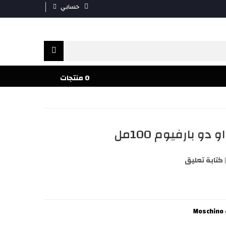
حسابي
0 منتجات
 بارفيوم 100مل
كتابة تعليق
M