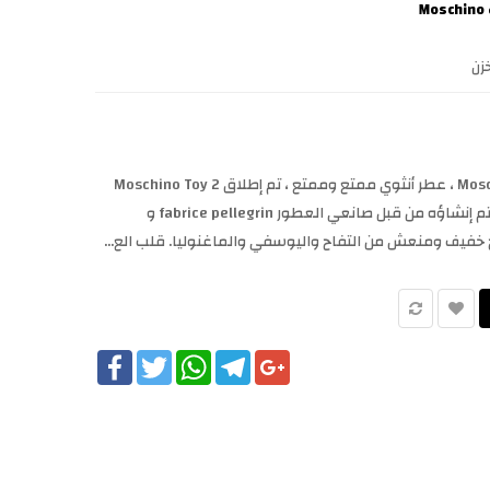
M
زن
Moschino Toy 2 Perfume من Moschino ، عطر أنثوي ممتع وممتع ، تم إطلاق Moschino Toy 2
بواسطة Moschino في عام 2018. تم إنشاؤه من قبل صانعي العطور fabrice pellegrin و
Facebook
Twitter
WhatsApp
Telegram
Google+