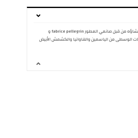
Moschino Toy 2 Perfume من Moschino ، عطر أنثوي ممتع وممتع ، تم إطلاق Moschino Toy 2 بواسطة Moschino في عام 2018. تم إنشاؤه من قبل صانعي العطور fabrice pellegrin و
 النفحات الوسطى من الياسمين والفاوانيا والكشمش الأبيض