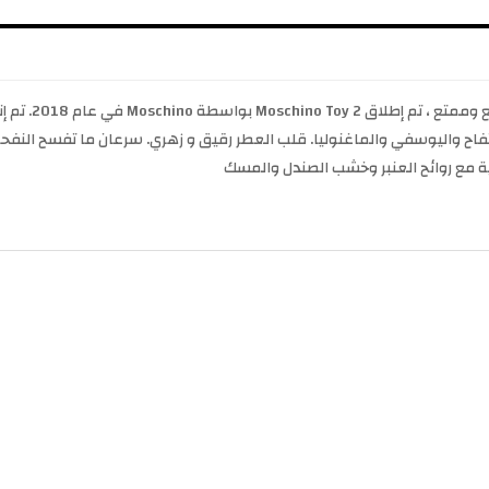
ف ومنعش من التفاح واليوسفي والماغنوليا. قلب العطر رقيق و زهري. سرعان ما تفسح
ية مع روائح العنبر وخشب الصندل والمسك