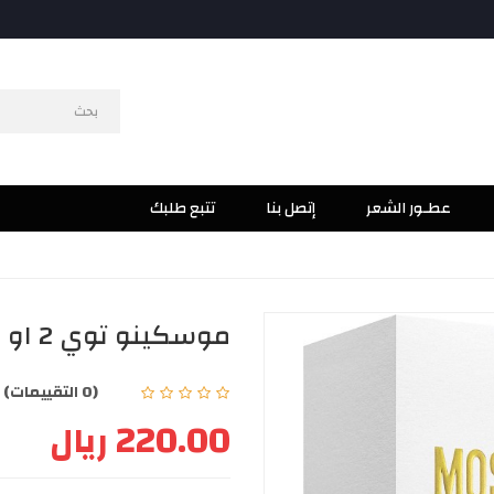
عطـور الشعر
إتصل بنا
تتبع طلبك
موسكينو توي 2 او دو بارفيوم 50مل
(0 التقييمات)
|
220.00 ريال