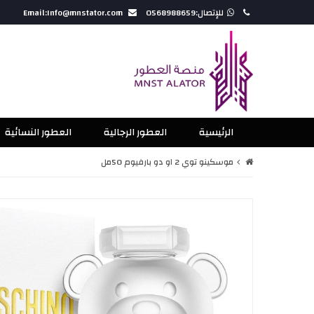
للإتصال:0568988659
Email:Info@mnstator.com
الرئيسية
العطور الرجالية
العطور النسائية
موسكينو توي 2 او دو بارفيوم 50مل