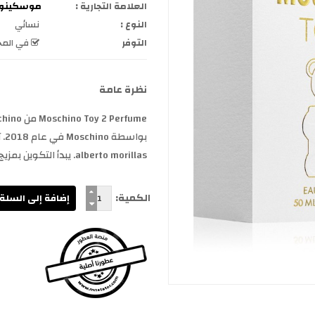
العلامة التجارية :
موسكينو oschino
النوع :
نسائي
التوفر
في المخ
نظرة عامة
alberto morillas. يبدأ التكوين بمزيج خفيف ومنعش من التفاح واليوسفي والماغنوليا. قلب الع...
الكمية: