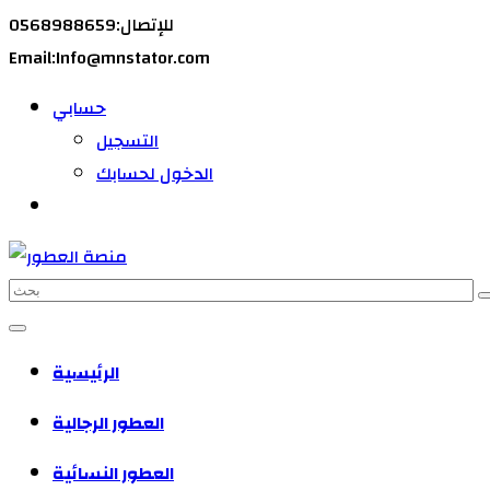
للإتصال:0568988659
Email:Info@mnstator.com
حسابي
التسجيل
الدخول لحسابك
الرئيسية
العطور الرجالية
العطور النسائية