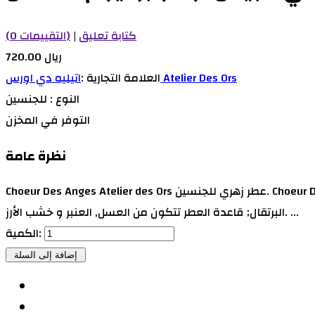
كتابة تعليق
|
(0 التقييمات)
720.00 ريال
اتيليه دي اورس Atelier Des Ors
العلامة التجارية :
النوع :
للجنسين
التوفر
في المخزن
نظرة عامة
Choeur Des Anges Atelier des Ors عطر زهري للجنسين. Choeur Des Anges صدر عام 2018. إفتتاحية العطر البرتقال الأحمر, الكمثري و الكشمش الأسود; قلب العطر أوسمانثوس , بذور الجزر و زهر
البرتقال; قاعدة العطر تتكون من العسل, العنبر و خشب الأرز. ...
الكمية: