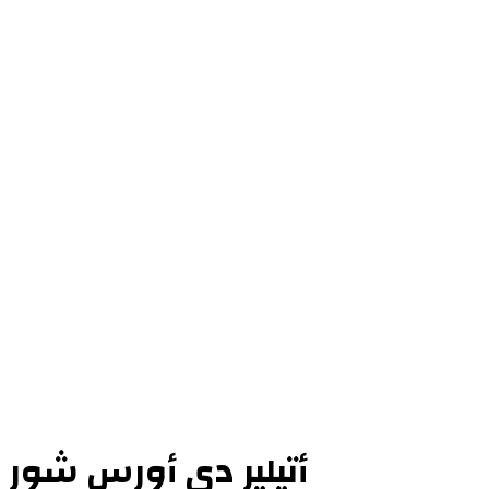
أتيلير دي أورس شور دي 