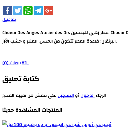
Facebook
Twitter
WhatsApp
Telegram
Google+
تفاصيل
Choeur Des Anges Atelier des Ors عطر زهري للجنسين. Choeur Des Anges صدر عام 2018. إفتتاحية العطر البرتقال الأحمر, الكمثري و الكشمش الأسود; قلب العطر أوسمانثوس , بذور الجزر و زهر
البرتقال; قاعدة العطر تتكون من العسل, العنبر و خشب الأرز.
التقييمات (0)
كتابة تعليق
الرجاء
الدخول
أو
التسجيل
لكي تتمكن من تقييم المنتج
المنتجات المشاهدة حديثا