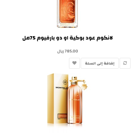
لانكوم عود بوكية او دو بارفيوم 75مل
785.00 ريال
إضافة إلى السلة