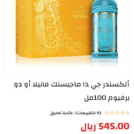
ألكسندر جي ذا ماجيستك فانيلا أو دو
برفيوم 100مل
(0 التقييمات)
|
كتابة تعليق
545.00 ريال