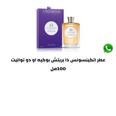
عطر اتكينسونس ذا بريتش بوكيه او دو تواليت
100مل
540.00 ريال
إضافة إلى السلة
>|
>
6
5
4
3
2
1