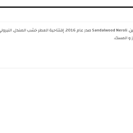
Sandalwood Neroli Bohoboco عطر شرقي - زهري للجنسين. Sandalwood Neroli ص
 و المسك.