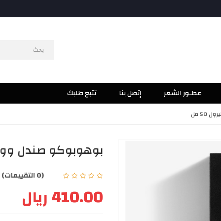
عطـور الشعر
إتصل بنا
تتبع طلبك
50 مل
بوهوبوكو صندل وود نير
(0 التقييمات)
|
410.00 ريال