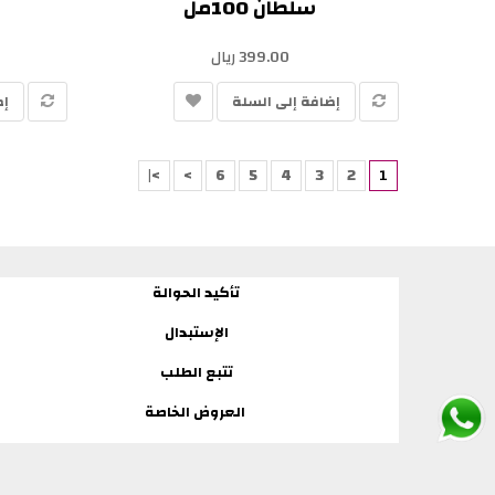
سلطان 100مل
399.00 ريال
إضافة إلى السلة
إض
>|
>
6
5
4
3
2
1
تأكيد الحوالة
الإستبدال
تتبع الطلب
العروض الخاصة