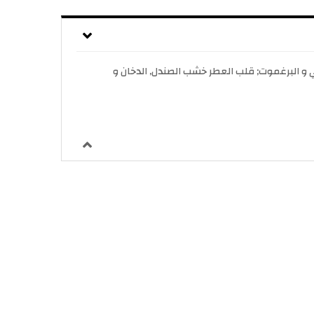
در عام 2016. إفتتاحية العطر خشب الصندل, النيرولي و البرغموت; قلب العطر خشب الصندل, الدخان و