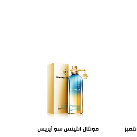
تمبز
مونتال انتينس سو أيريس