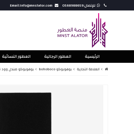
للإتصال:0568988659
Email:Info@mnstator.com
الرئيسية
العطور الرجالية
العطور النسائية
العلامة التجارية
بوهوبوكو bohoboco
بوهوبوكو صندل وود نيرول 