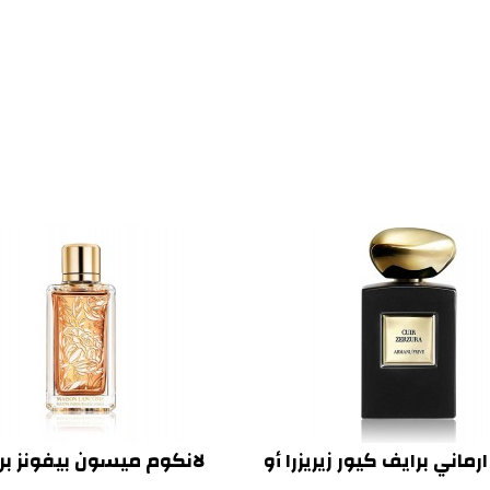
رماني برايف كيور زيريزرا أو
لانكوم ميسون بيفونز برن