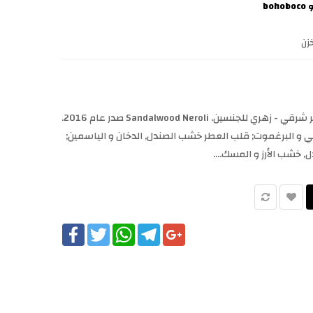
bo
زن
Sandalwood Neroli Bohoboco عطر شرقي - زهري للجنسين. Sandalwood Neroli صدر عام 2016.
لي و البرغموت; قلب العطر خشب الصندل, الدخان و الياسمين;
خشب الأرز و المسك....
Facebook
Twitter
WhatsApp
Telegram
Google+