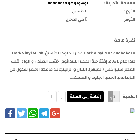
العلامة التجارية :
بوهوبوكو bohoboco
النوع :
للجنسين
التوفر
في المخزن
نظرة عامة
Dark Vinyl Musk Bohoboco عطر الجلود للجنسين. Dark Vinyl Musk
صدر عام 2021. إفتتاحية العطر اللابدانوم, خشب الصندل و الورد; قلب
العطر ستيراكس (العبهر), اللبان و الراتينجات; قاعدة العطر تتكون من
اللابدانوم, العنبر, الجلود و المسك....
الكمية:
cebook
Twitter
WhatsApp
Telegram
Google+