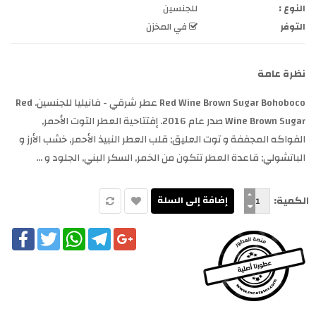
النوع :
للجنسين
التوفر
في المخزن
نظرة عامة
Red Wine Brown Sugar Bohoboco عطر شرقي - فانيليا للجنسين. Red
Wine Brown Sugar صدر عام 2016. إفتتاحية العطر التوت الأحمر,
الفواكه المجففة و توت العليق; قلب العطر النبيذ الأحمر, خشب الأرز و
الباتشولي; قاعدة العطر تتكون من الخمر, السكر البني, الجلود و ...
الكمية:
cebook
Twitter
WhatsApp
Telegram
Google+