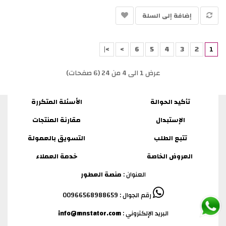
إضافة إلى السلة
>|
>
6
5
4
3
2
1
عرض 1 الى 4 من 24 (6 صفحات)
تأكيد الحوالة
الأسئلة المتكررة
الإستبدال
مقارنة المنتجات
تتبع الطلب
التسويق بالعمولة
العروض الخاصة
خدمة العملاء
العنوان :
منصة العطور
رقم الجوال : 00966568988659
البريد الإلكتروني :
info@mnstator.com