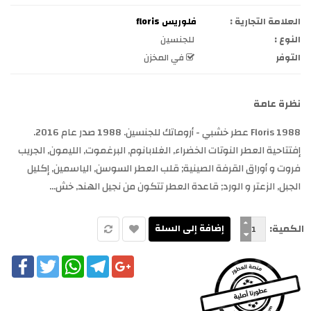
العلامة التجارية :
فلوريس floris
النوع :
للجنسين
التوفر
في المخزن
نظرة عامة
1988 Floris عطر خشبي - أروماتك للجنسين. 1988 صدر عام 2016.
إفتتاحية العطر النوتات الخضراء, الغلابانوم, البرغموت, الليمون, الجريب
فروت و أوراق القرفة الصينية; قلب العطر السوسن, الياسمين, إكليل
الجبل, الزعتر و الورد; قاعدة العطر تتكون من نجيل الهند, خش...
الكمية:
cebook
Twitter
WhatsApp
Telegram
Google+