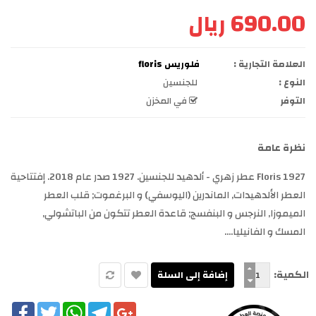
690.00 ريال
العلامة التجارية :
فلوريس floris
النوع :
للجنسين
التوفر
في المخزن
نظرة عامة
1927 Floris عطر زهري - ألدهيد للجنسين. 1927 صدر عام 2018. إفتتاحية
العطر الألدهيدات, الماندرين (اليوسفي) و البرغموت; قلب العطر
الميموزا, النرجس و البنفسج; قاعدة العطر تتكون من الباتشولي,
المسك و الفانيليا....
الكمية:
cebook
Twitter
WhatsApp
Telegram
Google+