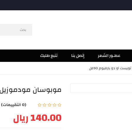
عطـور الشعر
إتصل بنا
تتبع طلبك
ست او دو بارفيوم 90مل
موبوسان مودموزيل توي
(0 التقييمات)
|
140.00 ريال