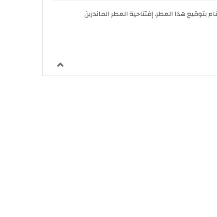
Mademoiselle Twist Maubo عطر زهري - فواكه - جورماند للنساء . Mademoiselle Twist صدر عام 2019. Marie-Pierre Protin قام بتوقيع هذا العطر. إفتتاحية العطر الماندرين