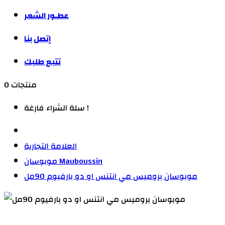
عطـور الشعر
إتصل بنا
تتبع طلبك
0 منتجات
سلة الشراء فارغة !
العلامة التجارية
موبوسان Mauboussin
موبوسان بروميس مي انتنس او دو بارفيوم 90مل