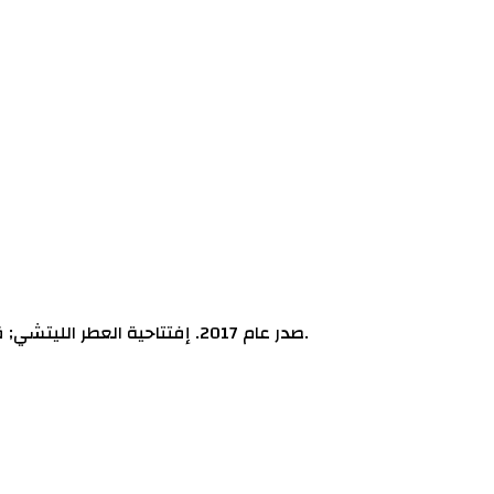
Promise Me Intense Mauboussin عطر شرقي - زهري للنساء . Promise Me Intense صدر عام 2017. إفتتاحية العطر الليتشي; قلب العطر الورد الاسود; قاعدة العطر من العود.