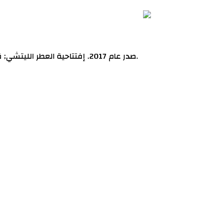
Promise Me Intense Mauboussin عطر شرقي - زهري للنساء . Promise Me Intense صدر عام 2017. إفتتاحية العطر الليتشي; قلب العطر الورد الاسود; قاعدة العطر من العود.