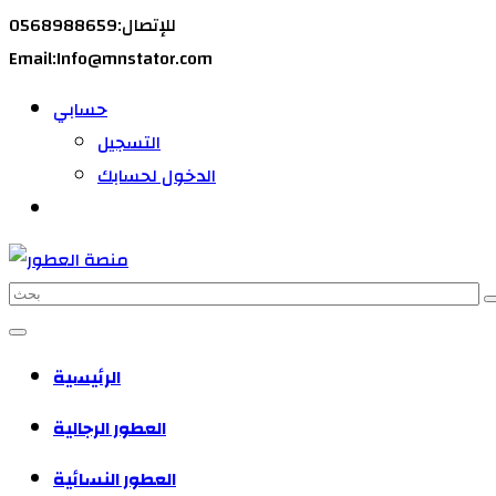
للإتصال:0568988659
Email:Info@mnstator.com
حسابي
التسجيل
الدخول لحسابك
الرئيسية
العطور الرجالية
العطور النسائية