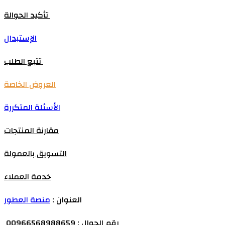
تأكيد الحوالة
الإستبدال
تتبع الطلب
العروض الخاصة
الأسئلة المتكررة
مقارنة المنتجات
التسويق بالعمولة
خدمة العملاء
العنوان :
منصة العطور
رقم الجوال : 00966568988659