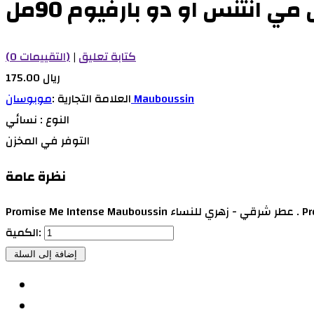
انتنس او دو بارفيوم 90مل
كتابة تعليق
|
(0 التقييمات)
175.00 ريال
موبوسان Mauboussin
العلامة التجارية :
النوع :
نسائي
التوفر
في المخزن
نظرة عامة
الكمية: