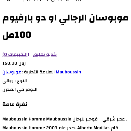
موبوسان الرجالي او دو بارفيوم
100مل
كتابة تعليق
|
(0 التقييمات)
150.00 ريال
موبوسان Mauboussin
العلامة التجارية :
النوع :
رجالي
التوفر
في المخزن
نظرة عامة
Mauboussin Homme Mauboussin عطر شرقي - فوچير للرجال .
Mauboussin Homme صدر عام 2003. Alberto Morillas قام