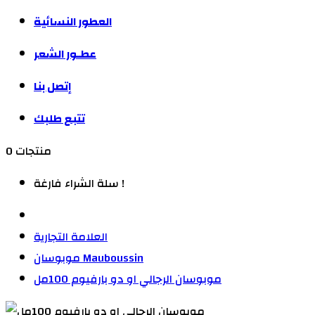
العطور النسائية
عطـور الشعر
إتصل بنا
تتبع طلبك
0 منتجات
سلة الشراء فارغة !
العلامة التجارية
موبوسان Mauboussin
موبوسان الرجالي او دو بارفيوم 100مل