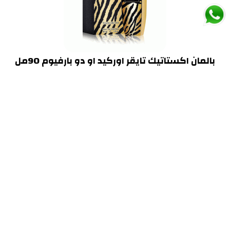
بالمان اكستاتيك تايقر اوركيد او دو بارفيوم 90مل
220.00 ريال
إضافة إلى السلة