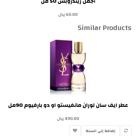
أجمل ريندروبس 50 مل
60.00 ريال
Similar Products
عطر ايف سان لوران مانفيستو او دو بارفيوم 90مل
490.00 ريال
إضافة إلى السلة