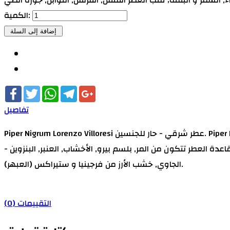
الكمية:
Facebook
Twitter
WhatsApp
Telegram
Google+
تفاصيل
Piper Nigrum Lorenzo Villoresi عطر شرقي - حار للجنسين. Piper Nigrum صدر عام 1999. Lorenzo Villoresi قام بتوقيع هذا العطر. إفتتاحية العطر النعناع, الينسون النجمي, الحمضيات, النوتات
; قاعدة العطر تتكون من المر, بلسم بيرو, الأخشاب, العنبر, البنزوين -
الجاوي, خشب الأرز من فرجينيا و ستيراكس (العبهر).
التقييمات (0)