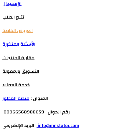
الإستبدال
تتبع الطلب
العروض الخاصة
الأسئلة المتكررة
مقارنة المنتجات
التسويق بالعمولة
خدمة العملاء
العنوان :
منصة العطور
رقم الجوال : 00966568988659
info@mnstator.com
البريد الإلكتروني :