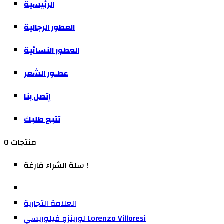
الرئيسية
العطور الرجالية
العطور النسائية
عطـور الشعر
إتصل بنا
تتبع طلبك
0 منتجات
سلة الشراء فارغة !
العلامة التجارية
لورينزو فيلوريسي Lorenzo Villoresi