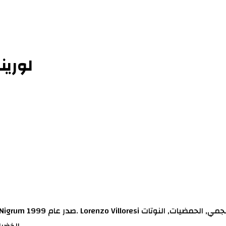
لورينز