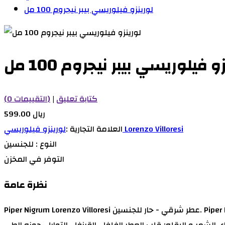
لورينزو فيلوريسي بيبر نيجروم 100 مل
و فيلوريسي بيبر نيجروم 100 مل
كتابة تعليق
|
(0 التقييمات)
599.00 ريال
لورينزو فيلوريسي Lorenzo Villoresi
العلامة التجارية :
النوع :
للجنسين
التوفر
في المخزن
نظرة عامة
Piper Nigrum Lorenzo Villoresi عطر شرقي - حار للجنسين. Piper Nigrum صدر عام 1999. Lorenzo Villoresi قام بتوقيع هذا العطر. إفتتاحية العطر النعناع, الينسون النجمي, الحمضيات, النوتات