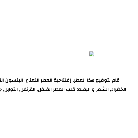
الخضراء, الشمر و البقله; قلب العطر الفلفل, القرنفل, التوابل, جو