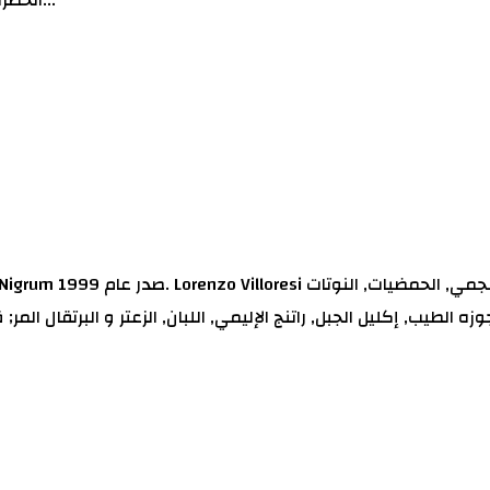
الخضراء, الشمر و البقله; قلب العطر الفلفل, القرنفل, التوابل, جوزه الطي...
زه الطيب, إكليل الجبل, راتنج الإليمي, اللبان, الزعتر و البرتقال المر