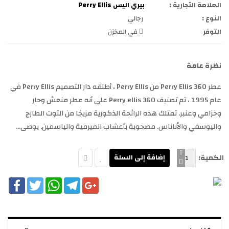
العلامة التجارية :
بيري اليس Perry Ellis
النوع :
رجالي
التوفر
في المخزن
نظرة عامة
عطر Perry Ellis 360 من Perry Ellis ، أطلقه دار التصميم Perry Ellis في
عام 1995 ، تم تصنيف Perry ellis 360 على أنه عطر منعش وحار
وخزامي وعنبر. تمتلك هذه الرائحة الذكورية مزيجًا من التوت الطازج
واليوسفي والأناناس. مصحوبة بأعشاب الميرمية والياسمين. يوصى...
الكمية:
cebook
Twitter
WhatsApp
Telegram
Google+