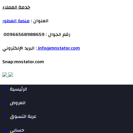
خدمة العملاء
العنوان :
منصة العطور
رقم الجوال : 00966568988659
info@mnstator.com
البريد الإلكتروني :
Snap:mnstator.com
الرئيسية
العروض
عربة التسوق
حسابي