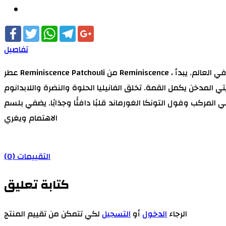
Facebook
Twitter
WhatsApp
Telegram
Google+
تفاصيل
عطر Reminiscence Patchouli من Reminiscence ، يدوم طويلاً مع انتشار مذهل ، تم تقديم الباتشولي الذكوري لأول مرة في عام 1970 وأصبح منذ ذلك الحين أحد أكثر العطور شهرة في العالم. يبدأ
تي المدخن يكمل القمة. تخلق الفانيليا الحلوة والنضرة واللابدانوم
ول التونكا الغورماند قلبًا دافئًا وجذابًا. يضفي بلسم Tolu في القاعدة انطباعًا مميزًا يأتي إلى هنا بينما يؤجج المسك الأبيض المشاعر الجسدية. يصبح الجفاف عنبرًا عميقًا مما يثير
الاهتمام ويغري
التقييمات (0)
كتابة تعليق
الرجاء
الدخول
أو
التسجيل
لكي تتمكن من تقييم المنتج