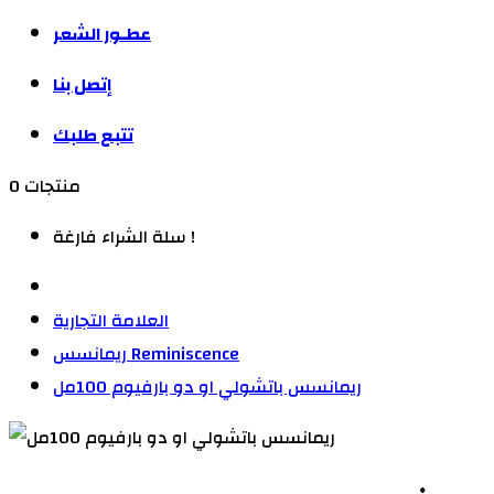
عطـور الشعر
إتصل بنا
تتبع طلبك
0 منتجات
سلة الشراء فارغة !
العلامة التجارية
ريمانسس Reminiscence
ريمانسس باتشولي او دو بارفيوم 100مل