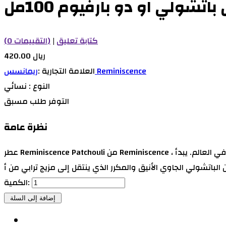
تشولي او دو بارفيوم 100مل
كتابة تعليق
|
(0 التقييمات)
420.00 ريال
ريمانسس Reminiscence
العلامة التجارية :
النوع :
نسائي
التوفر
طلب مسبق
نظرة عامة
عطر Reminiscence Patchouli من Reminiscence ، يدوم طويلاً مع انتشار مذهل ، تم تقديم الباتشولي الذكوري لأول مرة في عام 1970 وأصبح منذ ذلك الحين أحد أكثر العطور شهرة في العالم. يبدأ
الكمية: