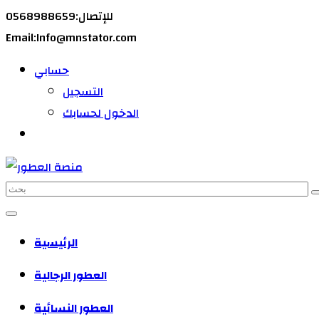
للإتصال:0568988659
Email:Info@mnstator.com
حسابي
التسجيل
الدخول لحسابك
الرئيسية
العطور الرجالية
العطور النسائية