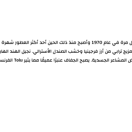
زيج ترابي من أرز فرجينيا وخشب الصندل الأسترالي. نجيل الهند الهاي
الفرنسي المركب وف