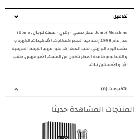
تفاصيل
Uomo? Moschino عطر خشبي - زهري - مسك للرجال . Uomo?
صدر عام 1998. إفتتاحية العطر كمكاوت, الألدهيدات, الكزبرة و
خشب الورد البرازيلي; قلب العطر زهر بخور مريم, القرفة, المريمية
و اللابدانوم; قاعدة العطر تتكون من المسك, الآمبرغريس, خشب
الأرز و الأفسنتين نبات.
التقييمات (0)
المنتجات المشاهدة حديثا