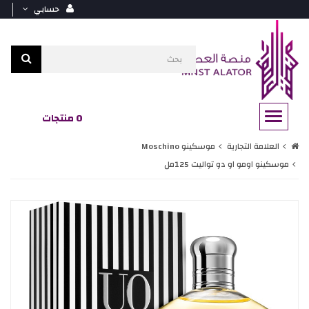
حسابي
0 منتجات
العلامة التجارية
موسكينو Moschino
موسكينو اومو او دو تواليت 125مل