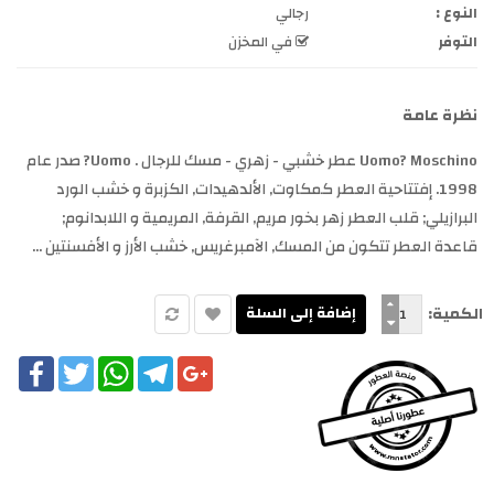
النوع :
رجالي
التوفر
في المخزن
نظرة عامة
Uomo? Moschino عطر خشبي - زهري - مسك للرجال . Uomo? صدر عام
1998. إفتتاحية العطر كمكاوت, الألدهيدات, الكزبرة و خشب الورد
البرازيلي; قلب العطر زهر بخور مريم, القرفة, المريمية و اللابدانوم;
قاعدة العطر تتكون من المسك, الآمبرغريس, خشب الأرز و الأفسنتين ...
الكمية:
cebook
Twitter
WhatsApp
Telegram
Google+