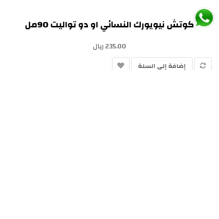
كوتش نيويورك النسائي او دو تواليت 90مل
235.00 ريال
إضافة إلى السلة
>|
>
6
5
4
3
2
1
عرض 1 الى 4 من 24 (6 صفحات)
تأكيد الحوالة
الأسئلة المتكررة
الإستبدال
مقارنة المنتجات
تتبع الطلب
التسويق بالعمولة
العروض الخاصة
خدمة العملاء