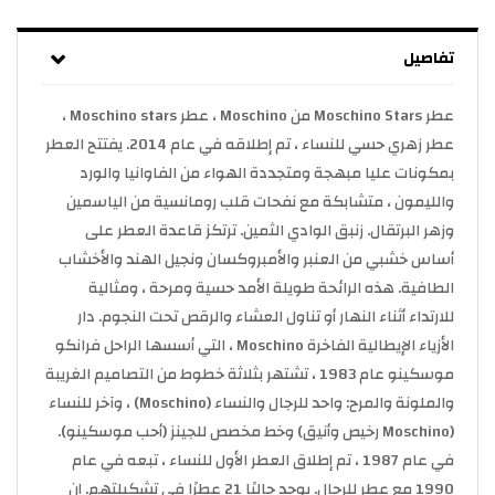
تفاصيل
عطر Moschino Stars من Moschino ، عطر Moschino stars ،
عطر زهري حسي للنساء ، تم إطلاقه في عام 2014. يفتتح العطر
بمكونات عليا مبهجة ومتجددة الهواء من الفاوانيا والورد
والليمون ، متشابكة مع نفحات قلب رومانسية من الياسمين
وزهر البرتقال. زنبق الوادي الثمين. ترتكز قاعدة العطر على
أساس خشبي من العنبر والأمبروكسان ونجيل الهند والأخشاب
الطافية. هذه الرائحة طويلة الأمد حسية ومرحة ، ومثالية
للارتداء أثناء النهار أو تناول العشاء والرقص تحت النجوم. دار
الأزياء الإيطالية الفاخرة Moschino ، التي أسسها الراحل فرانكو
موسكينو عام 1983 ، تشتهر بثلاثة خطوط من التصاميم الغريبة
والملونة والمرح: واحد للرجال والنساء (Moschino) ، وآخر للنساء
(Moschino رخيص وأنيق) وخط مخصص للجينز (أحب موسكينو).
في عام 1987 ، تم إطلاق العطر الأول للنساء ، تبعه في عام
1990 مع عطر للرجال. يوجد حاليًا 21 عطرًا في تشكيلتهم. إن