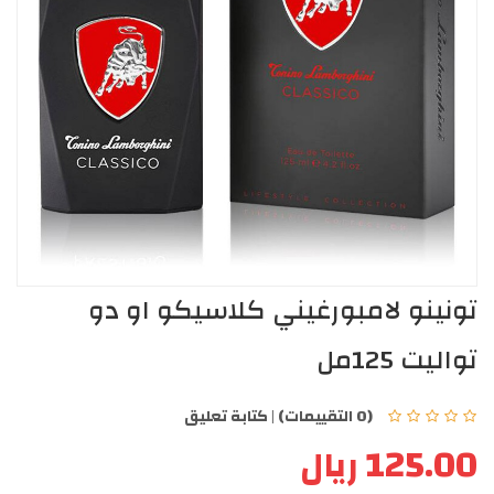
تونينو لامبورغيني كلاسيكو او دو
تواليت 125مل
(0 التقييمات)
|
كتابة تعليق
125.00 ريال