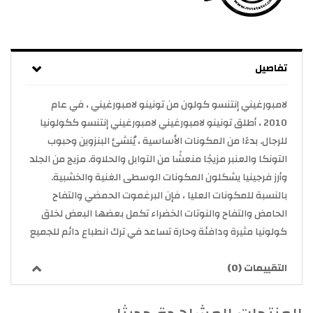
تفاصيل
لامبورغيني إنتنسو كولون من تونينو لامبورغيني ، في عام
2010 ، أطلق تونينو لامبورغيني لامبورغيني إنتنسو ككولونيا
للرجال. بدءًا من المكونات الأساسية ، يُنشئ البنزوين وحبوب
التونكا والعنبر مزيجًا منعشًا من التوابل والحلاوة. مزيج من الجلد
وأرز فرجينيا يشكلون المكونات الوسطى الغنية والخشبية.
بالنسبة للمكونات العليا ، فإن البرغموت الحمضي والتفاح
الحامض والتفاح والنوتات الخضراء تكمل بعضها البعض لخلق
كولونيا مثيرة ودافئة وحارة تساعد في ترك انطباع دائم للجميع
التقييمات (0)