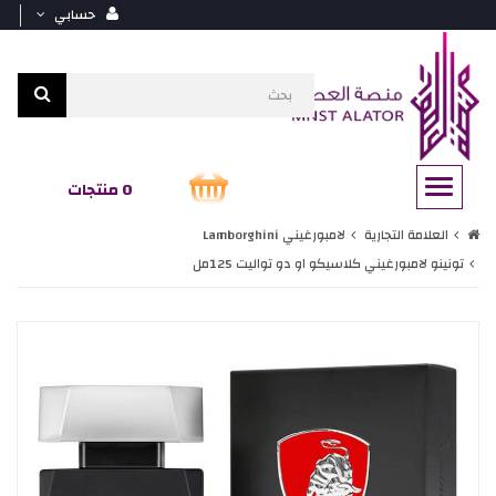
حسابي
0 منتجات
العلامة التجارية
لامبورغيني Lamborghini
تونينو لامبورغيني كلاسيكو او دو تواليت 125مل