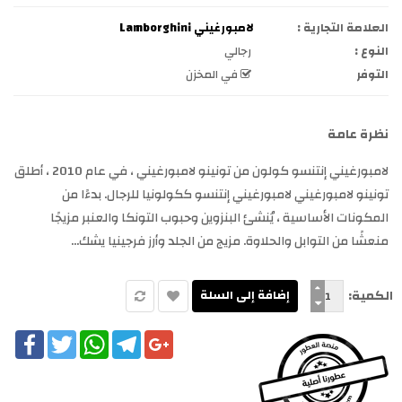
العلامة التجارية :
لامبورغيني Lamborghini
النوع :
رجالي
التوفر
في المخزن
نظرة عامة
لامبورغيني إنتنسو كولون من تونينو لامبورغيني ، في عام 2010 ، أطلق
تونينو لامبورغيني لامبورغيني إنتنسو ككولونيا للرجال. بدءًا من
المكونات الأساسية ، يُنشئ البنزوين وحبوب التونكا والعنبر مزيجًا
منعشًا من التوابل والحلاوة. مزيج من الجلد وأرز فرجينيا يشك...
الكمية:
cebook
Twitter
WhatsApp
Telegram
Google+