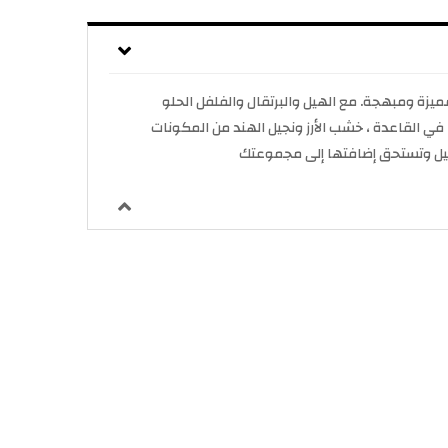
نينو لامبورغيني ككولونيا مميزة ومبهجة. مع الهيل والبرتقال والفلفل الحلو
 في القاعدة ، خشب الأرز ونجيل الهند من المكونات
والليل وتستحق إضافتها إلى مجموعتك