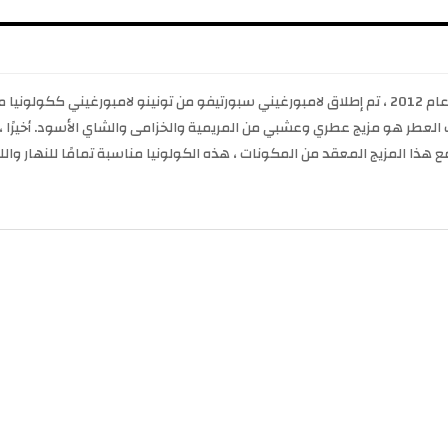
لامبورجيني سبورتيفو كولونيا من تونينو لامبورغيني ، في عام 2012 ، تم إطلاق لامبورغيني سبورتيفو من تو
ب العطر هو مزيج عطري وعشبي من المريمية والخزامى والشاي الأسود. أخيرًا ،
 مع هذا المزيج المعقد من المكونات ، هذه الكولونيا مناسبة تمامًا للنهار 