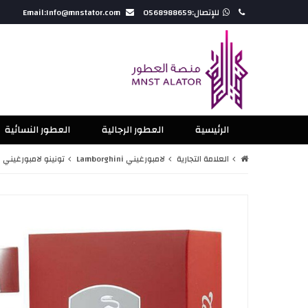
للإتصال:0568988659
Email:Info@mnstator.com
الرئيسية
العطور الرجالية
العطور النسائية
العلامة التجارية
لامبورغيني Lamborghini
تونينو لامبورغيني سب