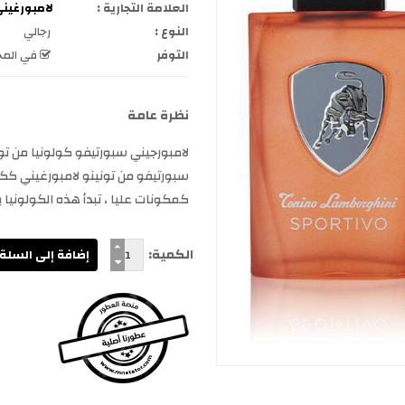
العلامة التجارية :
لامبورغيني borghini
النوع :
رجالي
التوفر
في المخ
نظرة عامة
سبورتيفو من تونينو لامبورغيني ككو
كمكونات عليا ، تبدأ هذه الكولونيا
الكمية: