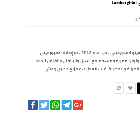
Lam
زن
لامبورجيني سبورتيفو كولونيا من تونينو لامبورغيني ، في عام 2012 ، تم إطلاق لامبورغيني
لونيا مميزة ومبهجة. مع الهيل والبرتقال والفلفل الحلو
 بالمرارة والعطرية. قلب العطر هو مزيج عطري وعش...
Facebook
Twitter
WhatsApp
Telegram
Google+