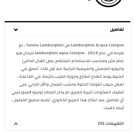
تفاصيل
Lamborghini Acqua Cologne من Tonino Lamborghini ، تم
طرحه في عام 2014 ، lamborghini aqua Cologne للرجال هو
عطر مثير ومناسب للاستخدام المنتظم. يصل الهال الدافئ
واليوزو المنعش والمريمية الترابية عند أول لقاء. أعمق في
الخليط يوجد التفاح الطازج وجوزة الطيب بالزبدة. في القاعدة ،
تعمل حبوب التونكا الحلوة وخشب الصندل والأرز الترابي على
تلطيف المكونات البرية للمزيج. لم يدخر العطار تونينو لامبورغيني
أي تفاصيل عند ابتكار هذا المزيج الذكوري. ارتديه لجميع الفصول ،
أينما ذهبت
التقييمات (0)