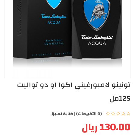
تونينو لامبورغيني اكوا او دو تواليت
125مل
(0 التقييمات)
|
كتابة تعليق
130.00 ريال