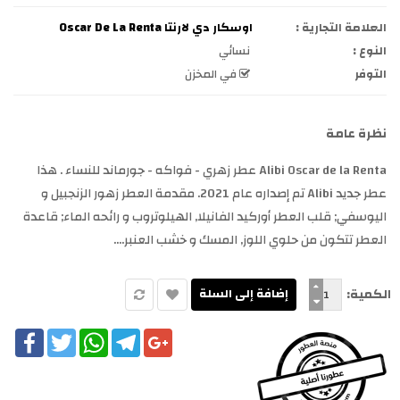
العلامة التجارية :
اوسكار دي لارنتا Oscar De La Renta
النوع :
نسائي
التوفر
في المخزن
نظرة عامة
Alibi Oscar de la Renta عطر زهري - فواكه - جورماند للنساء . هذا
عطر جديد Alibi تم إصداره عام 2021. مقدمة العطر زهور الزنجبيل و
اليوسفي; قلب العطر أوركيد الفانيلا, الهيلوتروب و رائحه الماء; قاعدة
العطر تتكون من حلوي اللوز, المسك و خشب العنبر....
الكمية:
cebook
Twitter
WhatsApp
Telegram
Google+