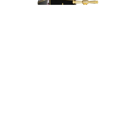
جوسي كوتور اي لوف النسائي او دو بارفيوم 100مل
220.00 ريال
إضافة إلى السلة
>|
>
6
5
4
3
2
1
عرض 1 الى 4 من 24 (6 صفحات)