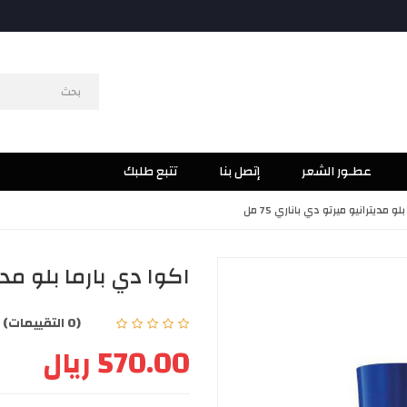
عطـور الشعر
إتصل بنا
تتبع طلبك
و مديترانيو ميرتو دي باناري 75 مل
اكوا دي بارما بلو مديترا
(0 التقييمات)
|
570.00 ريال