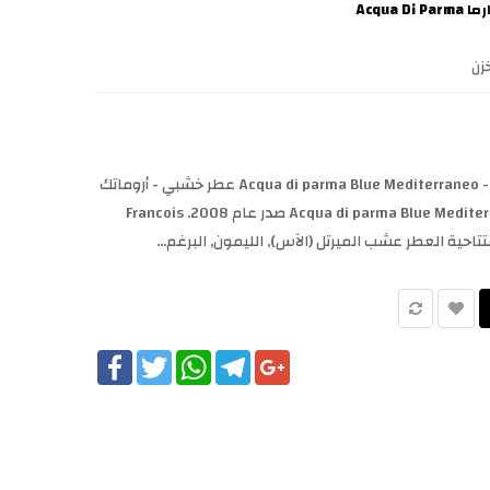
Acqua Di
زن
Acqua di parma Blue Mediterraneo - Mirto di Panarea Acqua di Parma عطر خشبي - أروماتك
للجنسين. Acqua di parma Blue Mediterraneo - Mirto di Panarea صدر عام 2008. Francois
Facebook
Twitter
WhatsApp
Telegram
Google+