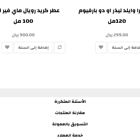
 وايلد ليذر او دو بارفيوم
عطر كريد رويال ماي فير ل
120مل
100 مل
299.00 ريال
900.00 ريال
افة إلى السلة
إضافة إلى السلة
الأسئلة المتكررة
مقارنة المنتجات
التسويق بالعمولة
خدمة العملاء