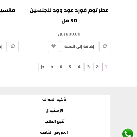
عطر توم فورد عود وود للجنسين
مانسيرا
50 مل
800.00 ريال
إضافة إلى السلة
إض
>|
>
6
5
4
3
2
1
تأكيد الحوالة
الإستبدال
تتبع الطلب
العروض الخاصة