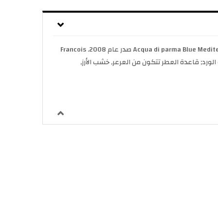
Acqua di parma Blue Mediterraneo - Mirto di Panarea Acqua di Parma عطر خشبي - أروماتك للجنسين. Acqua di parma Blue Mediterraneo - Mirto di Panarea صدر عام 2008. Francois
و الورد; قاعدة العطر تتكون من العرعر, خشب الأرز,