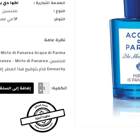
العلامة التجارية :
اكوا دي بارما  Parma
النوع :
للجنسين
التوفر
في المخ
نظرة عامة
Demachy قام بتوقيع هذا العطر. إفتتاحية العطر عشب الميرتل (الآس), الليمون, البرغم...
الكمية: