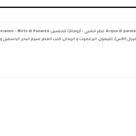
 الميرتل (الآس), الليمون, البرغموت و الريحان; قلب العطر نسيم البحر, الياسمين 