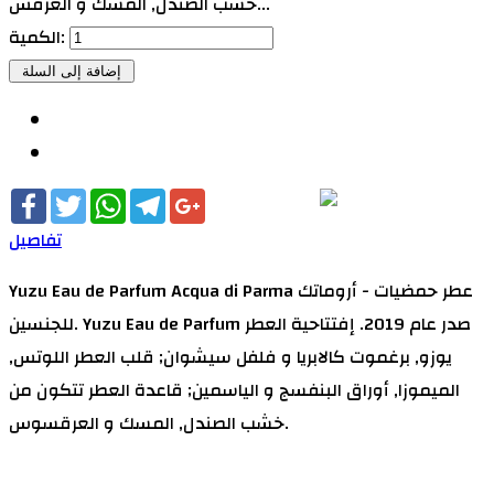
خشب الصندل, المسك و العرقس...
الكمية:
Facebook
Twitter
WhatsApp
Telegram
Google+
تفاصيل
Yuzu Eau de Parfum Acqua di Parma عطر حمضيات - أروماتك
للجنسين. Yuzu Eau de Parfum صدر عام 2019. إفتتاحية العطر
يوزو, برغموت كالابريا و فلفل سيشوان; قلب العطر اللوتس,
الميموزا, أوراق البنفسج و الياسمين; قاعدة العطر تتكون من
خشب الصندل, المسك و العرقسوس.