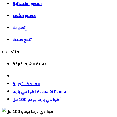
العطور النسائية
عطـور الشعر
إتصل بنا
تتبع طلبك
0 منتجات
سلة الشراء فارغة !
العلامة التجارية
اكوا دي بارما Acqua Di Parma
أكوا دي بارما يوذو 100 مل