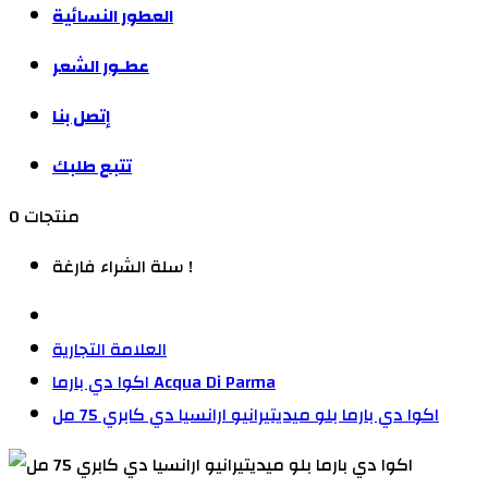
العطور النسائية
عطـور الشعر
إتصل بنا
تتبع طلبك
0 منتجات
سلة الشراء فارغة !
العلامة التجارية
اكوا دي بارما Acqua Di Parma
اكوا دي بارما بلو ميديتيرانيو ارانسيا دي كابري 75 مل