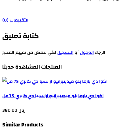
التقييمات (0)
كتابة تعليق
الرجاء
الدخول
أو
التسجيل
لكي تتمكن من تقييم المنتج
المنتجات المشاهدة حديثا
اكوا دي بارما بلو ميديتيرانيو ارانسيا دي كابري 75 مل
380.00 ريال
Similar Products