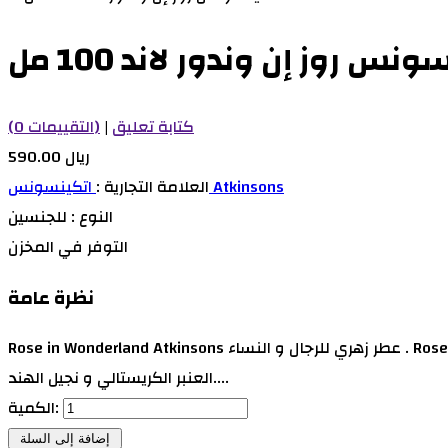
ونس روز إن وندور لاند 100 مل
كتابة تعليق
|
(0 التقييمات)
590.00 ريال
اتكينسونس Atkinsons
العلامة التجارية :
النوع :
للجنسين
التوفر
في المخزن
نظرة عامة
Rose in Wonderland Atkinsons عطر زهري للرجال و النساء . Rose in Wonderland تم إصداره عام 2014. مقدمة العطر الورد و براعم الكشمش; قلب العطر الورد و إبره الراعي; قاعدة العطر تتكون من
العنبر الكريستالي و نجيل الهند....
الكمية: