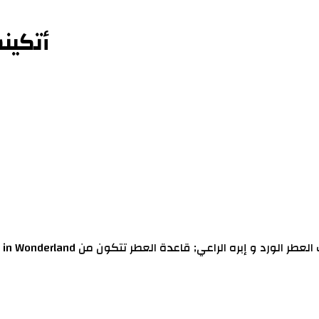
أتكينس