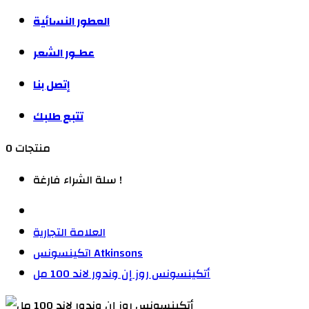
العطور النسائية
عطـور الشعر
إتصل بنا
تتبع طلبك
0 منتجات
سلة الشراء فارغة !
العلامة التجارية
اتكينسونس Atkinsons
أتكينسونس روز إن وندور لاند 100 مل