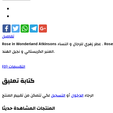
Facebook
Twitter
WhatsApp
Telegram
Google+
تفاصيل
Rose in Wonderland Atkinsons عطر زهري للرجال و النساء . Rose in Wonderland تم إصداره عام 2014. مقدمة العطر الورد و براعم الكشمش; قلب العطر الورد و إبره الراعي; قاعدة العطر تتكون من
العنبر الكريستالي و نجيل الهند.
التقييمات (0)
كتابة تعليق
الرجاء
الدخول
أو
التسجيل
لكي تتمكن من تقييم المنتج
المنتجات المشاهدة حديثا