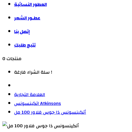
العطور النسائية
عطـور الشعر
إتصل بنا
تتبع طلبك
0 منتجات
سلة الشراء فارغة !
العلامة التجارية
اتكينسونس Atkinsons
أتكينسونس ذا جوس فلاور 100 مل