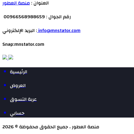
العنوان :
منصة العطور
رقم الجوال : 00966568988659
info@mnstator.com
البريد الإلكتروني :
Snap:mnstator.com
الرئيسية
العروض
عربة التسوق
حسابي
منصة العطور ، جميع الحقوق محفوظة © 2026