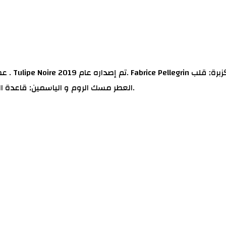
العطر مسك الروم و الياسمين; قاعدة العطر تتكون من الأمبروكسان, المسك, خشب الأرز و خشب الصندل.