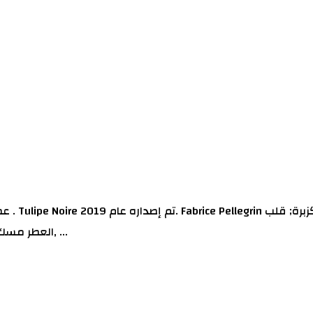
العطر مسك الروم و الياسمين; قاعدة العطر تتكون من الأمبروكسان, المسك, ...