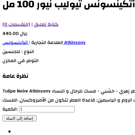
أتكينسونس تيوليب نيور 100 مل
كتابة تعليق
|
(0 التقييمات)
440.00 ريال
اتكينسونس Atkinsons
العلامة التجارية :
النوع :
للجنسين
التوفر
في المخزن
نظرة عامة
Tulipe Noire Atkinsons عطر زهري - خشبي - مسك للرجال و النساء . Tulipe Noire تم إصداره عام 2019. Fabrice Pellegrin قام بتوقيع هذا العطر. مقدمة العطر الراوند, البرغموت و الكزبرة; قلب
الكمية: