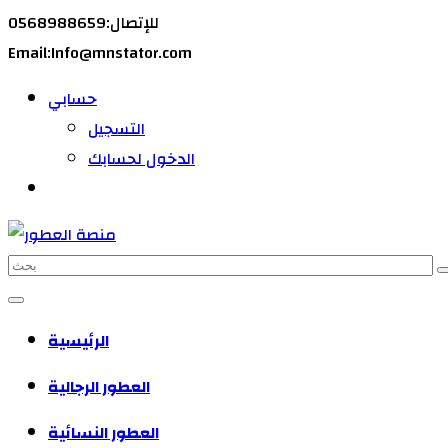
للإتصال:0568988659
Email:Info@mnstator.com
حسابي
التسجيل
الدخول لحسابك
الرئيسية
العطور الرجالية
العطور النسائية