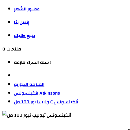
عطـور الشعر
إتصل بنا
تتبع طلبك
0 منتجات
سلة الشراء فارغة !
العلامة التجارية
اتكينسونس Atkinsons
أتكينسونس تيوليب نيور 100 مل