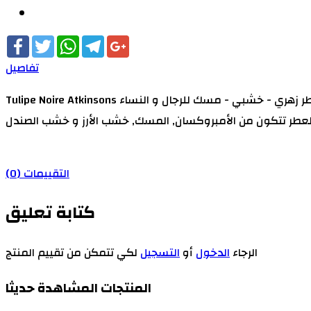
Facebook
Twitter
WhatsApp
Telegram
Google+
تفاصيل
Tulipe Noire Atkinsons عطر زهري - خشبي - مسك للرجال و النساء . Tulipe Noire تم إصداره عام 2019. Fabrice Pellegrin قام بتوقيع هذا العطر. مقدمة العطر الراوند, البرغموت و الكزبرة; قلب
التقييمات (0)
كتابة تعليق
الرجاء
الدخول
أو
التسجيل
لكي تتمكن من تقييم المنتج
المنتجات المشاهدة حديثا