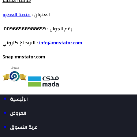
خدمة العملاء
العنوان :
منصة العطور
رقم الجوال : 00966568988659
info@mnstator.com
البريد الإلكتروني :
Snap:mnstator.com
الرئيسية
العروض
عربة التسوق