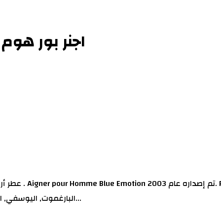
اجنر بور هوم ب
البارغموت, اليوسفي, الليمون, الخزامي و أوراق البنفسج; قلب العطر الكزبرة, الحبهان و ا...