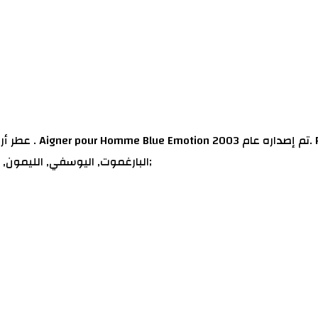
البارغموت, اليوسفي, الليمون, الخزامي و أوراق البنفسج; قلب العطر الكزبرة, الحبهان و الياسمين;