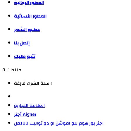
العطور الرجالية
العطور النسائية
عطـور الشعر
إتصل بنا
تتبع طلبك
0 منتجات
سلة الشراء فارغة !
العلامة التجارية
أجنر Aigner
اجنر بور هوم بلو اموشن او دو تواليت 100مل