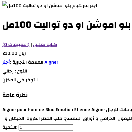
لو اموشن او دو تواليت 100مل
كتابة تعليق
|
(0 التقييمات)
210.00 ريال
أجنر Aigner
العلامة التجارية :
النوع :
رجالي
التوفر
في المخزن
نظرة عامة
Aigner pour Homme Blue Emotion Etienne Aigner عطر أروماتك للرجال . Aigner pour Homme Blue Emotion تم إصداره عام 2003. Ramon Monegal قام بتوقيع هذا العطر. مقدمة العطر
الكمية: