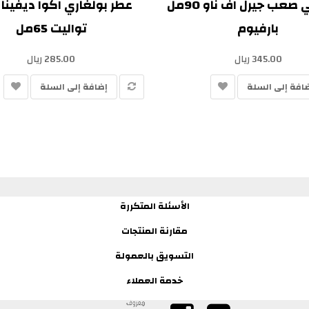
عطر ايلي صعب جيرل اف ناو 90مل
عطر بولغاري اكوا ديفينا 
بارفيوم
تواليت 65مل
345.00 ريال
285.00 ريال
افة إلى السلة
إضافة إلى السلة
الأسئلة المتكررة
مقارنة المنتجات
التسويق بالعمولة
خدمة العملاء