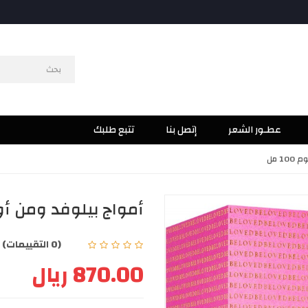
عطـور الشعر
إتصل بنا
تتبع طلبك
1 مل
أمواج بيلوفد ومن أو دو 
(0 التقييمات)
|
870.00 ريال