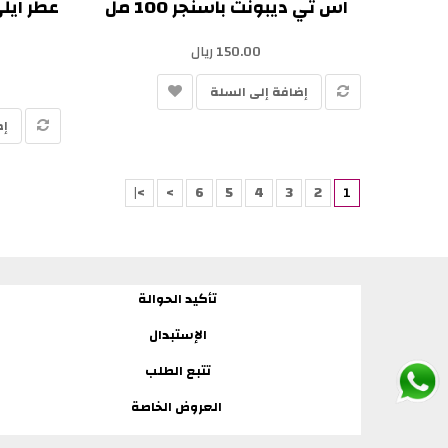
اس تي ديبونت باسنجر 100 مل
150.00 ريال
إضافة إلى السلة
إض
>|
>
6
5
4
3
2
1
تأكيد الحوالة
الإستبدال
تتبع الطلب
العروض الخاصة