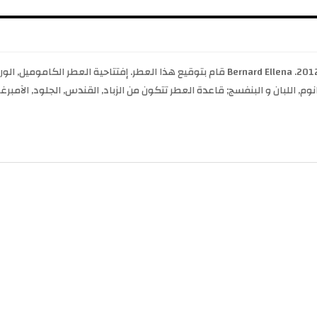
Beloved Amouage عطر زهري للنساء . Beloved صدر عام 2012. Bernard Ellena قام بتوقيع هذا العط
ابدانوم, اللبان و البنفسج; قاعدة العطر تتكون من الزباد, القندس, الجلود, الآم