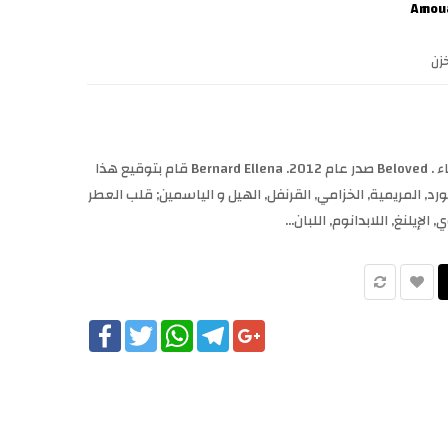
زن
Beloved Amouage عطر زهري للنساء . Beloved صدر عام 2012. Bernard Ellena قام بتوقيع هذا
ورد, المريمية, الخزامي, القرنفل, الهيل و الياسمين; قلب العطر
 الإيلنغ, اللابدانوم, اللبان...
Facebook
Twitter
WhatsApp
Telegram
Google+