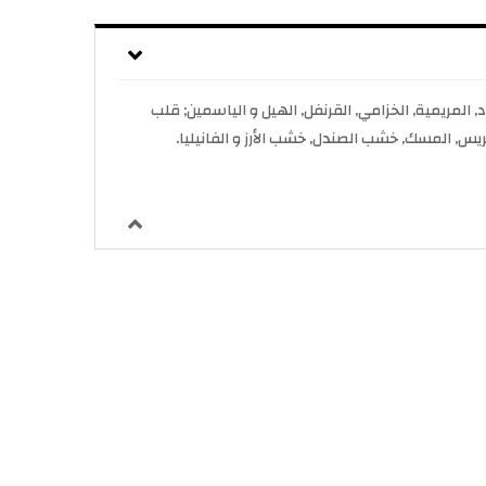
ر. إفتتاحية العطر الكاموميل, الورد, المريمية, الخزامي, القرنفل, الهيل و الياسمين; قلب
برغريس, المسك, خشب الصندل, خشب الأرز و الفانيليا.