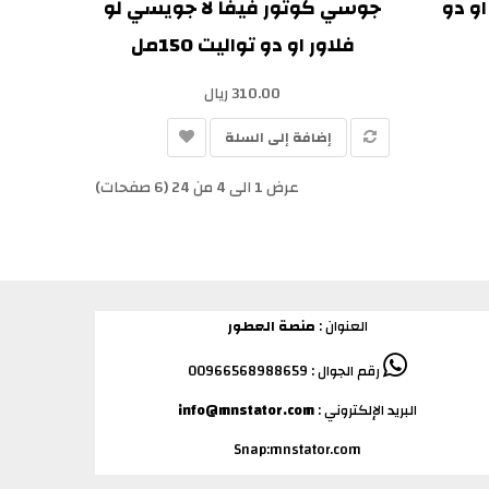
او دو
جوسي كوتور فيفا لا جويسي لو
فلاور او دو تواليت 150مل
310.00 ريال
إضافة إلى السلة
عرض 1 الى 4 من 24 (6 صفحات)
العنوان :
منصة العطور
رقم الجوال : 00966568988659
البريد الإلكتروني :
info@mnstator.com
Snap:mnstator.com