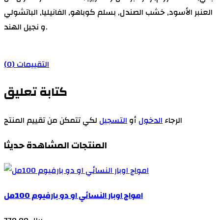
العنبر الأسود, خشب الصندل, بسلم كوباهو, الفانيليا, الباتشولي
و نجيل الهند.
التقييمات (0)
كتابة تعليق
الرجاء
الدخول
أو
التسجيل
لكي تتمكن من تقييم المنتج
المنتجات المشاهدة حديثا
امواج اوبار النسائي او دو بارفيوم 100مل