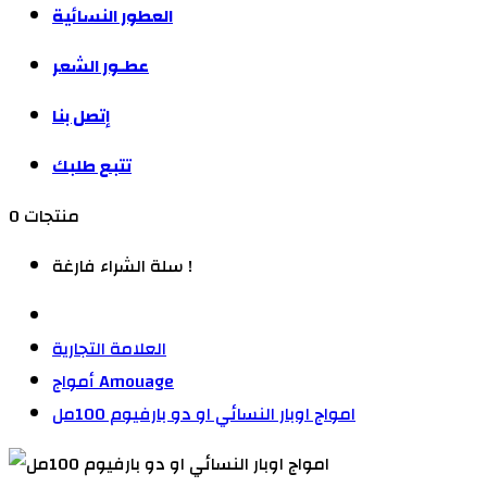
العطور النسائية
عطـور الشعر
إتصل بنا
تتبع طلبك
0 منتجات
سلة الشراء فارغة !
العلامة التجارية
أمواج Amouage
امواج اوبار النسائي او دو بارفيوم 100مل