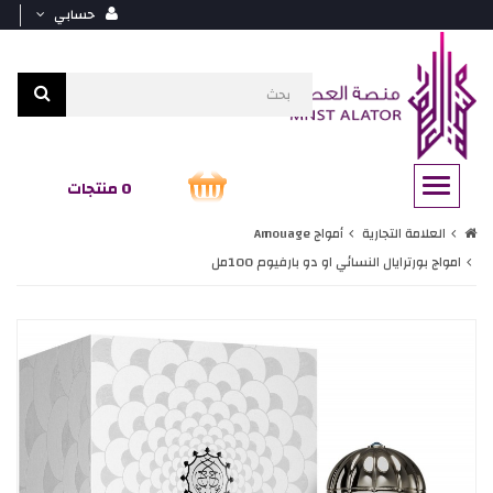
حسابي
0 منتجات
العلامة التجارية
أمواج Amouage
امواج بورترايال النسائي او دو بارفيوم 100مل