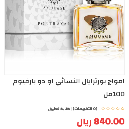
امواج بورترايال النسائي او دو بارفيوم
100مل
(0 التقييمات)
|
كتابة تعليق
840.00 ريال