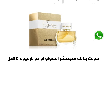
مونت بلانك سجنتشر ابسولو او دو بارفيوم 50مل
199.00 ريال
إضافة إلى السلة
>|
>
6
5
4
3
2
1
عرض 1 الى 4 من 24 (6 صفحات)