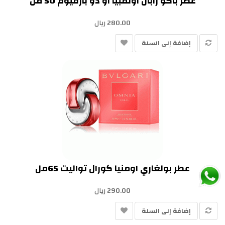
عطر باكو رابان اولمبيا او دو بارفيوم 50 مل
280.00 ريال
إضافة إلى السلة
عطر بولغاري اومنيا كورال تواليت 65مل
290.00 ريال
إضافة إلى السلة