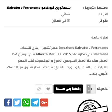
العلامة التجارية :
سلفاتوري فيراغامو Salvatore Ferragamo
النوع :
نسائي
التوفر
في المخزن
نظرة عامة
Emozione Salvatore Ferragamo عطر تشيبر - زهري للنساء .
Emozione تم إصداره عام 2015. Alberto Morillas قام بتوقيع هذا
العطر. مقدمة العطر السوسن, الخوخ و البرغموت; قلب العطر
الهيلوتروب, الفاوانيا و الورد البلغاري; قاعدة العطر تتكون من المسك
الأبيض, جلد ...
الكمية:
cebook
Twitter
WhatsApp
Telegram
Google+