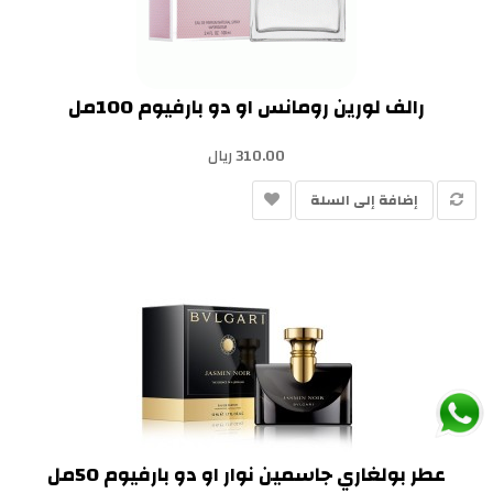
رالف لورين رومانس او دو بارفيوم 100مل
310.00 ريال
إضافة إلى السلة
عطر بولغاري جاسمين نوار او دو بارفيوم 50مل