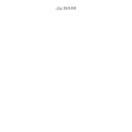
310.00 ريال
إضافة إلى السلة
غيرلان لينستانت النسائي او دو بارفيوم 100مل
545.00 ريال
إضافة إلى السلة