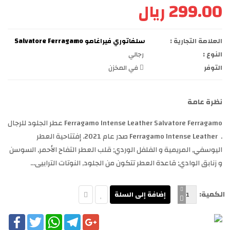
299.00 ريال
العلامة التجارية :
سلفاتوري فيراغامو Salvatore Ferragamo
النوع :
رجالي
التوفر
في المخزن
نظرة عامة
Ferragamo Intense Leather Salvatore Ferragamo عطر الجلود للرجال
. Ferragamo Intense Leather صدر عام 2021. إفتتاحية العطر
اليوسفي, المريمية و الفلفل الوردي; قلب العطر التفاح الأحمر, السوسن
و زنابق الوادي; قاعدة العطر تتكون من الجلود, النوتات الترابيى...
الكمية:
cebook
Twitter
WhatsApp
Telegram
Google+