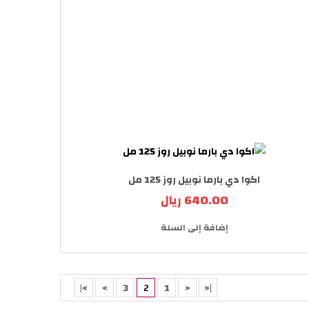
اكوا دي بارما نوبيل روز 125 مل
640.00 ريال
إضافة إلى السلة
>|
>
3
2
1
<
|<