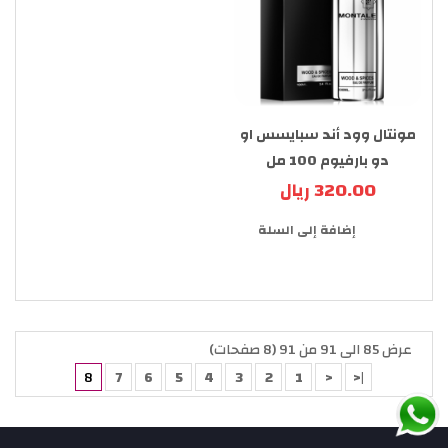
مونتال وود أند سبايسس او
دو بارفيوم 100 مل
320.00 ريال
إضافة إلى السلة
عرض 85 الى 91 من 91 (8 صفحات)
8
7
6
5
4
3
2
1
<
|<