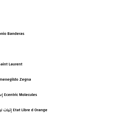
انتونيو بانديراس Banderas
ايف سان لوران Laurent
إرمنيجيلدو زيجنا negildo Zegna
إسنتريك موليكيولز Ecentric Molecules
إتيات ليبري دي أورانج Etat Libre d Orange