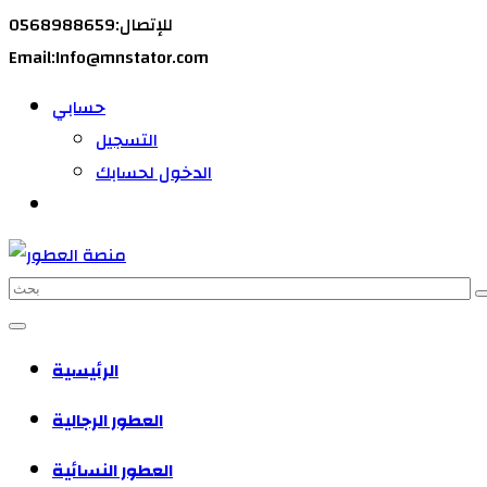
للإتصال:0568988659
Email:Info@mnstator.com
حسابي
التسجيل
الدخول لحسابك
الرئيسية
العطور الرجالية
العطور النسائية