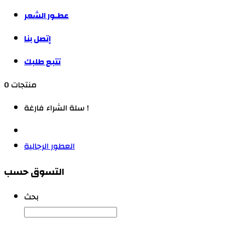
عطـور الشعر
إتصل بنا
تتبع طلبك
0 منتجات
سلة الشراء فارغة !
العطور الرجالية
التسوق حسب
بحث