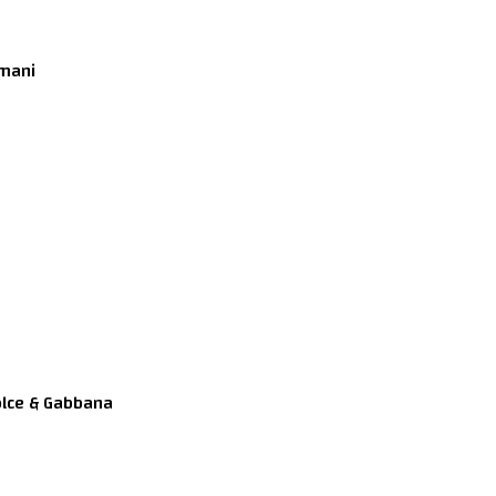
جورجيو ار
دولتشي اند غابانا  & Gabbana