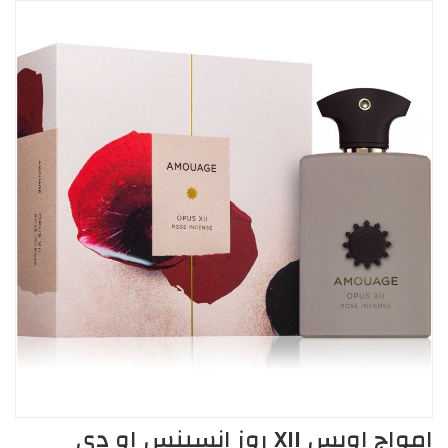
امواج اوبس XII روز انسينس او دي