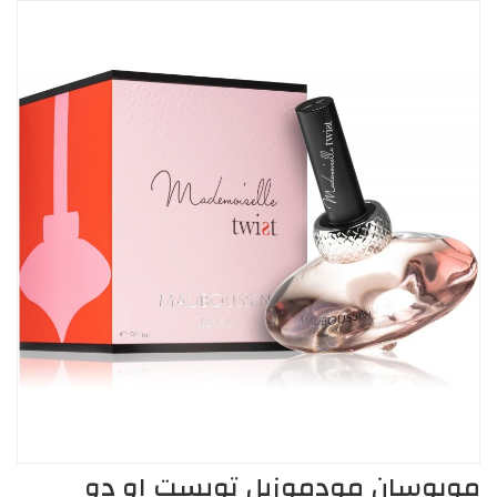
موبوسان مودموزيل تويست او دو