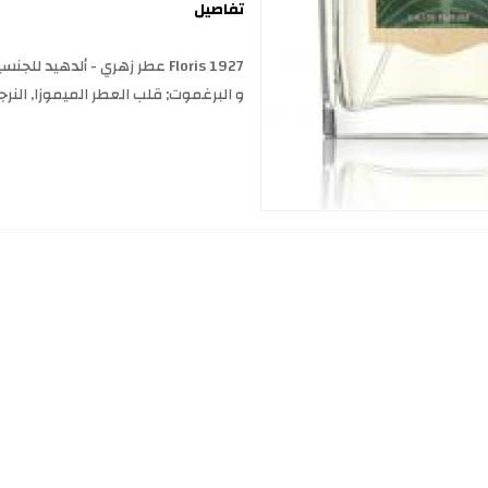
تفاصيل
و البرغموت; قلب العطر الميموزا, النر