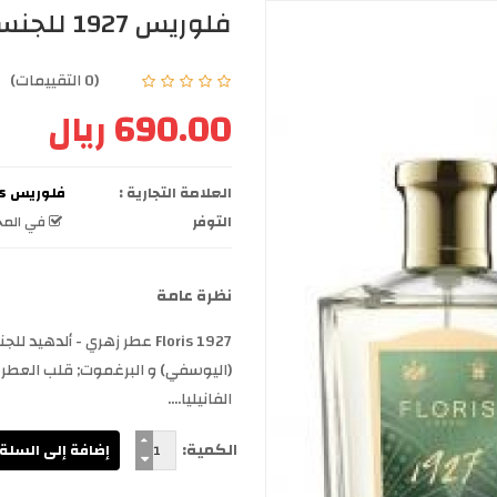
فلوريس 1927 للجنسين اي دي بيرفيوم 100 مل
(0 التقييمات)
690.00 ريال
العلامة التجارية :
فلوريس floris
التوفر
في المخ
نظرة عامة
(اليوسفي) و البرغموت; قلب العطر ا
الفانيليا....
الكمية: