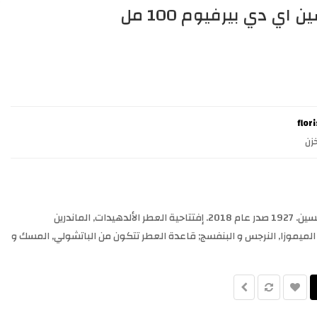
زن
1927 Floris عطر زهري - ألدهيد للجنسين. 1927 صدر عام 2018. إفتتاحية العطر الألدهيدات, الماندرين
لميموزا, النرجس و البنفسج; قاعدة العطر تتكون من الباتشولي, المسك و