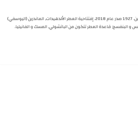
1927 Floris عطر زهري - ألدهيد للجنسين. 1927 صدر عام 2018. إفتتاحية العطر الألدهيدات, الماندرين (اليوسفي)
جس و البنفسج; قاعدة العطر تتكون من الباتشولي, المسك و الفانيليا.