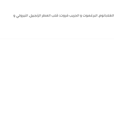
ر عام 2020. Nicola Pozzani قام بتوقيع هذا العطر. إفتتاحية العطر الغلابانوم, البرغموت و الجريب فروت; قلب العطر الزنجبيل, النيرولي و