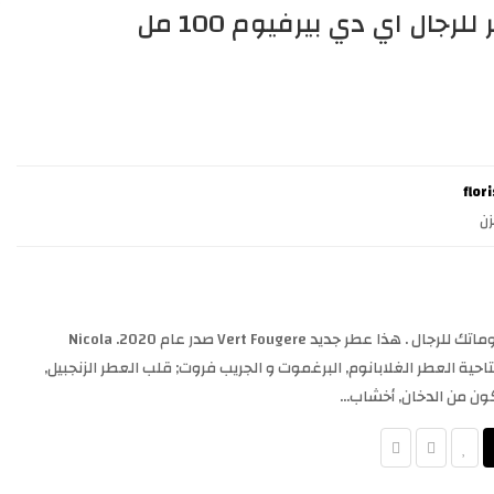
جال اي دي بيرفيوم 100 مل
ن
Vert Fougere Floris عطر خشبي - أروماتك للرجال . هذا عطر جديد Vert Fougere صدر عام 2020. Nicola
. إفتتاحية العطر الغلابانوم, البرغموت و الجريب فروت; قلب العطر الزنجبيل,
ون من الدخان, أخشاب...