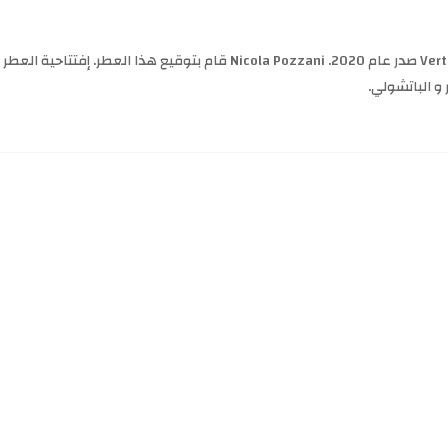
Vert Fougere Floris عطر خشبي - أروماتك للرجال . هذا عطر جديد Vert Fougere صد
و الباتشولي.